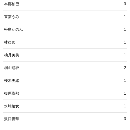
本郷柚巴
3
東雲うみ
1
松島かのん
1
林ゆめ
1
柚月美美
1
桐山瑠衣
2
桜木美緒
1
榎原依那
1
水崎綾女
1
沢口愛華
3