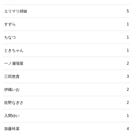
エリマリ姉妹
5
すずら
1
ちなつ
1
ときちゃん
1
一ノ瀬瑠菜
2
三田悠貴
3
伊織いお
2
佐野なぎさ
2
入間ゆい
1
加藤玲菜
4