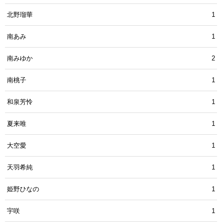
北野瑠華
1
南あみ
1
南みゆか
2
南桃子
1
和泉芳怜
1
夏来唯
1
大空愛
1
天羽希純
1
姫野ひなの
1
宇咲
1