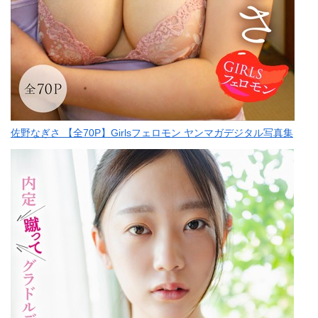
佐野なぎさ 【全70P】Girlsフェロモン ヤンマガデジタル写真集