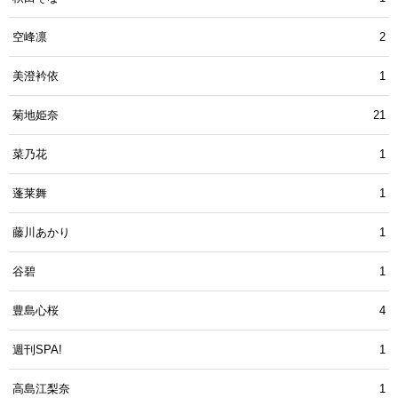
空峰凛
2
美澄衿依
1
菊地姫奈
21
菜乃花
1
蓬莱舞
1
藤川あかり
1
谷碧
1
豊島心桜
4
週刊SPA!
1
高島江梨奈
1