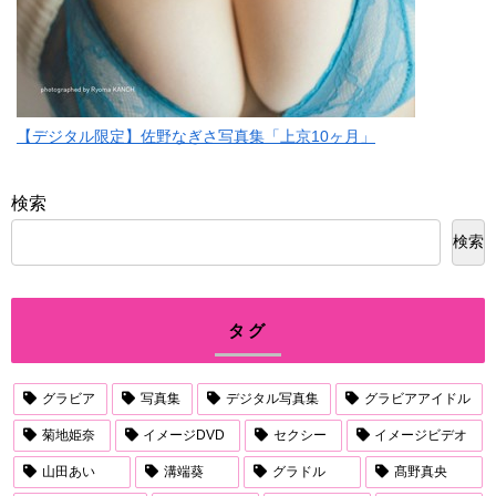
【デジタル限定】佐野なぎさ写真集「上京10ヶ月」
検索
検索
タグ
グラビア
写真集
デジタル写真集
グラビアアイドル
菊地姫奈
イメージDVD
セクシー
イメージビデオ
山田あい
溝端葵
グラドル
髙野真央