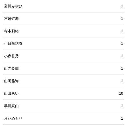
宮川みやび
1
宮越虹海
1
寺本莉緒
1
小日向結衣
1
小森香乃
1
山内鈴蘭
1
山岡雅弥
1
山田あい
10
早川真由
1
月花めもり
1