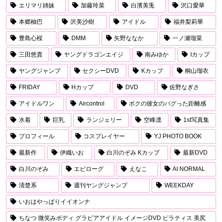
エリマリ姉妹
加藤玲菜
白濱美兎
沢口愛華
本郷柚巴
沢美沙樹
アイドル
福井梨莉華
豊島心桜
DMM
矢野ななか
一ノ瀬瑠菜
三田悠貴
ヤングドラゴンエイジ
南みゆか
Iカップ
ヤングジャンプ
セクシーDVD
Kカップ
桐山瑠衣
FRIDAY
Hカップ
DVD
佐野なぎさ
アイドルワン
Aircontrol
ボクの彼女のバグった距離感
水着
巨乳
ランジェリー
空峰凛
1st写真集
プロフィール
コスプレイヤー
YJ PHOTO BOOK
最新作
伊織いお
白川のぞみ Kカップ
最新DVD
白川のぞみ
エピローグ
えなこ
AI NORMAL
清楚系
週刊ヤングジャンプ
WEEKDAY
いおはやっぱりイイオンナ
ちなつ 微笑みボディ グラビアアイドル イメージDVD ピラティス 美尻