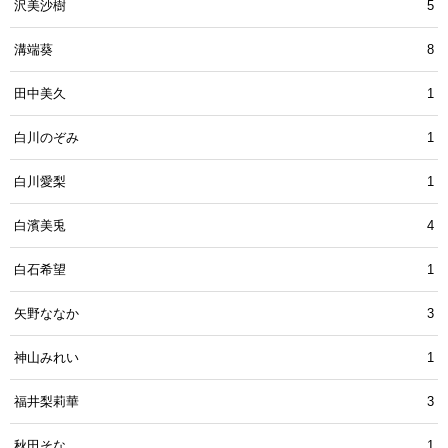
沢美沙樹
5
溝端葵
8
田中美久
1
白川のぞみ
1
白川愛梨
1
白濱美兎
4
白石希望
1
矢野ななか
3
神山みれい
1
福井梨莉華
3
秋田そな
1