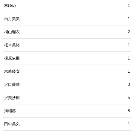
林ゆめ
1
柚月美美
1
桐山瑠衣
2
桜木美緒
1
榎原依那
1
水崎綾女
1
沢口愛華
3
沢美沙樹
5
溝端葵
8
田中美久
1