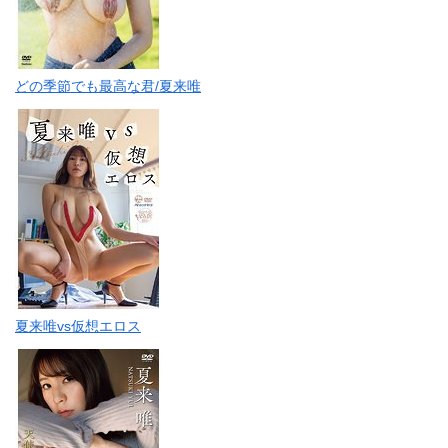
どの季節でも最高な君/夏来唯
夏来唯vs仮想エロス