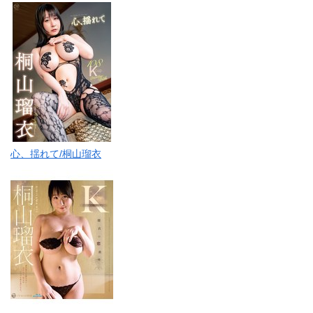
心、揺れて/桐山瑠衣