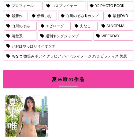
プロフィール
コスプレイヤー
YJ PHOTO BOOK
最新作
伊織いお
白川のぞみ Kカップ
最新DVD
白川のぞみ
エピローグ
えなこ
AI NORMAL
清楚系
週刊ヤングジャンプ
WEEKDAY
いおはやっぱりイイオンナ
ちなつ 微笑みボディ グラビアアイドル イメージDVD ピラティス 美尻
夏来唯の作品