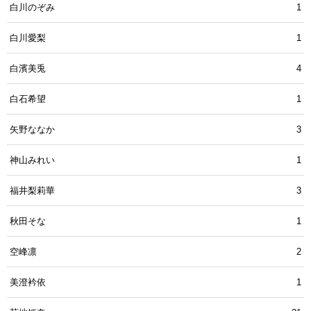
白川のぞみ
1
白川愛梨
1
白濱美兎
4
白石希望
1
矢野ななか
3
神山みれい
1
福井梨莉華
3
秋田そな
1
空峰凛
2
美澄衿依
1