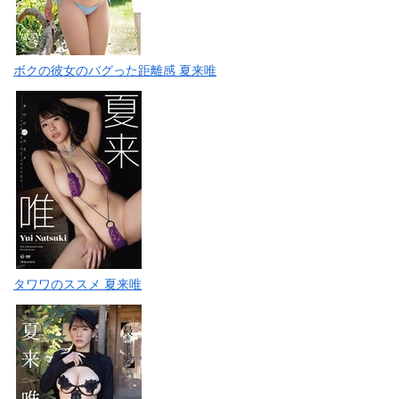
ボクの彼女のバグった距離感 夏来唯
タワワのススメ 夏来唯