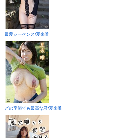
最愛シーケンス/夏来唯
どの季節でも最高な君/夏来唯