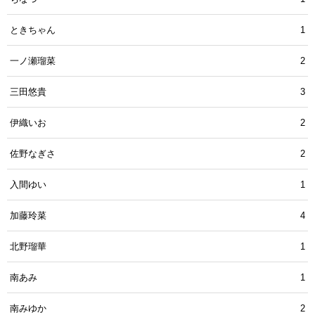
ときちゃん
1
一ノ瀬瑠菜
2
三田悠貴
3
伊織いお
2
佐野なぎさ
2
入間ゆい
1
加藤玲菜
4
北野瑠華
1
南あみ
1
南みゆか
2