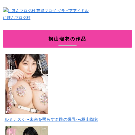
にほんブログ村
桐山瑠衣の作品
ルミナスK 〜未来を照らす奇跡の爆乳〜/桐山瑠衣