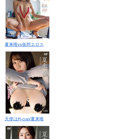
夏来唯vs仮想エロス
天使はH-cup/夏来唯