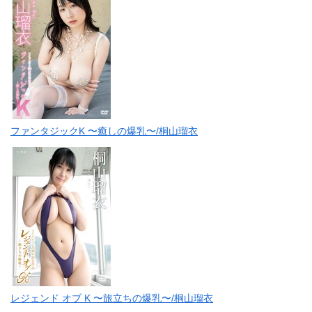
ファンタジックK 〜癒しの爆乳〜/桐山瑠衣
レジェンド オブ K 〜旅立ちの爆乳〜/桐山瑠衣