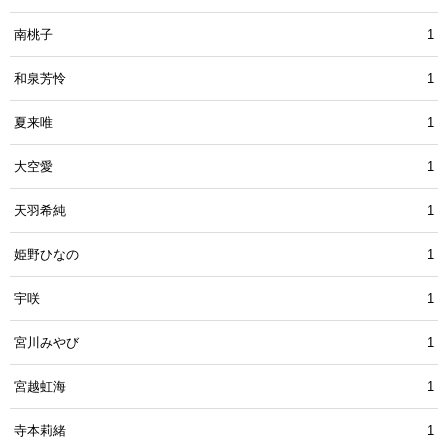
南桃子
1
和泉芳怜
1
夏来唯
1
大空愛
1
天羽希純
1
姫野ひなの
1
宇咲
1
宮川みやび
1
宮越虹海
1
寺本莉緒
1