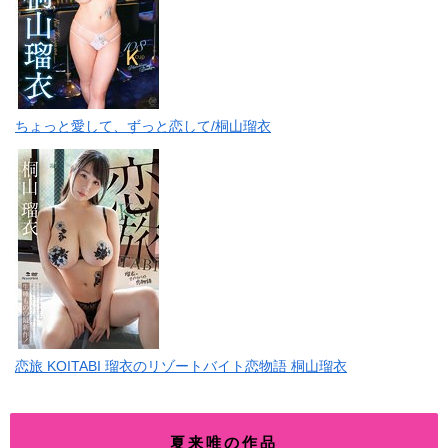
ちょっと愛して、ずっと恋して/桐山瑠衣
恋旅 KOITABI 瑠衣のリゾートバイト恋物語 桐山瑠衣
夏来唯の作品