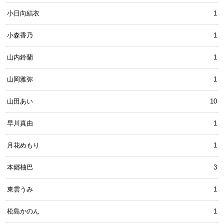
小日向結衣
1
小森香乃
1
山内鈴蘭
1
山岡雅弥
1
山田あい
10
早川真由
1
月花めもり
1
本郷柚巴
3
東雲うみ
1
松島かのん
1