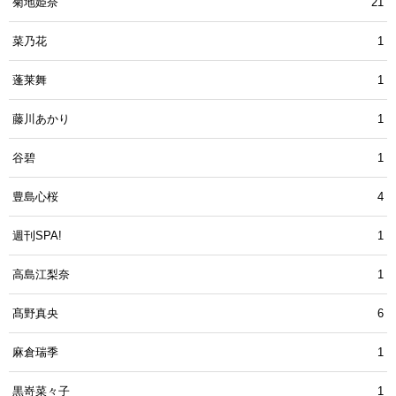
菊地姫奈
21
菜乃花
1
蓬莱舞
1
藤川あかり
1
谷碧
1
豊島心桜
4
週刊SPA!
1
高島江梨奈
1
髙野真央
6
麻倉瑞季
1
黒嵜菜々子
1