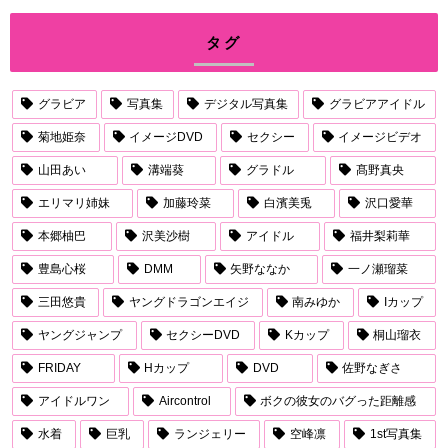
タグ
グラビア
写真集
デジタル写真集
グラビアアイドル
菊地姫奈
イメージDVD
セクシー
イメージビデオ
山田あい
溝端葵
グラドル
髙野真央
エリマリ姉妹
加藤玲菜
白濱美兎
沢口愛華
本郷柚巴
沢美沙樹
アイドル
福井梨莉華
豊島心桜
DMM
矢野ななか
一ノ瀬瑠菜
三田悠貴
ヤングドラゴンエイジ
南みゆか
Iカップ
ヤングジャンプ
セクシーDVD
Kカップ
桐山瑠衣
FRIDAY
Hカップ
DVD
佐野なぎさ
アイドルワン
Aircontrol
ボクの彼女のバグった距離感
水着
巨乳
ランジェリー
空峰凛
1st写真集