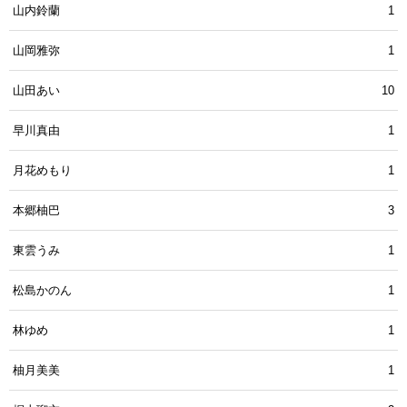
山内鈴蘭
1
山岡雅弥
1
山田あい
10
早川真由
1
月花めもり
1
本郷柚巴
3
東雲うみ
1
松島かのん
1
林ゆめ
1
柚月美美
1