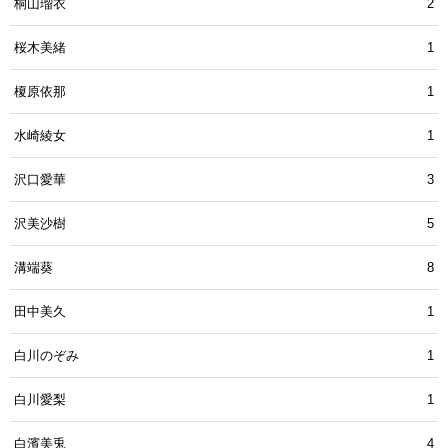
桐山瑠衣
2
桜木美緒
1
榎原依那
1
水崎綾女
1
沢口愛華
3
沢美沙樹
5
溝端葵
8
田中美久
1
白川のぞみ
1
白川愛梨
1
白濱美兎
4