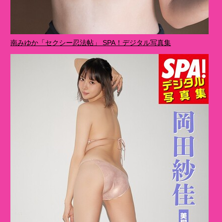
南みゆか「セクシー忍法帖」 SPA！デジタル写真集