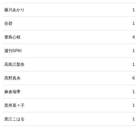
藤川あかり
1
谷碧
1
豊島心桜
4
週刊SPA!
1
高島江梨奈
1
髙野真央
6
麻倉瑞季
1
黒嵜菜々子
1
黒江こはる
1