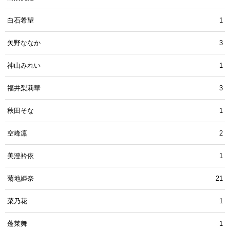
白石希望
1
矢野ななか
3
神山みれい
1
福井梨莉華
3
秋田そな
1
空峰凛
2
美澄衿依
1
菊地姫奈
21
菜乃花
1
蓬莱舞
1