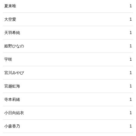
夏来唯
1
大空愛
1
天羽希純
1
姫野ひなの
1
宇咲
1
宮川みやび
1
宮越虹海
1
寺本莉緒
1
小日向結衣
1
小森香乃
1