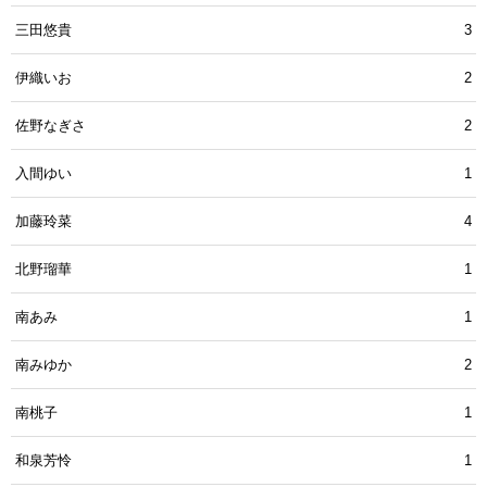
三田悠貴
3
伊織いお
2
佐野なぎさ
2
入間ゆい
1
加藤玲菜
4
北野瑠華
1
南あみ
1
南みゆか
2
南桃子
1
和泉芳怜
1