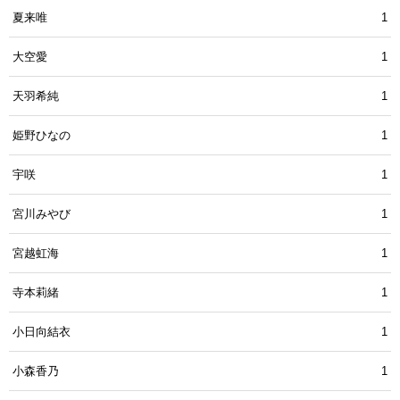
夏来唯
1
大空愛
1
天羽希純
1
姫野ひなの
1
宇咲
1
宮川みやび
1
宮越虹海
1
寺本莉緒
1
小日向結衣
1
小森香乃
1