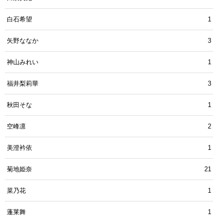
白石希望
1
矢野ななか
3
神山みれい
1
福井梨莉華
3
秋田そな
1
空峰凛
2
美澄衿依
1
菊地姫奈
21
菜乃花
1
蓬莱舞
1