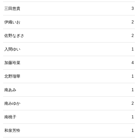
三田悠貴
3
伊織いお
2
佐野なぎさ
2
入間ゆい
1
加藤玲菜
4
北野瑠華
1
南あみ
1
南みゆか
2
南桃子
1
和泉芳怜
1