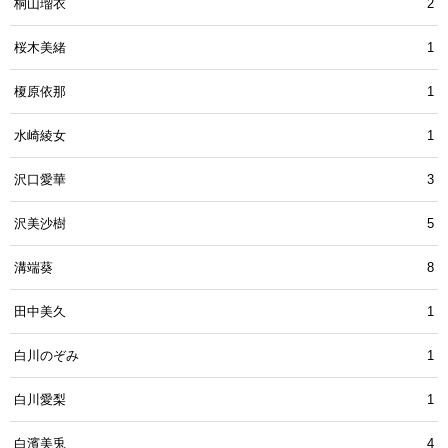
桐山瑠衣
2
桜木美緒
1
榎原依那
1
水崎綾女
1
沢口愛華
3
沢美沙樹
5
溝端葵
8
田中美久
1
白川のぞみ
1
白川愛梨
1
白濱美兎
4