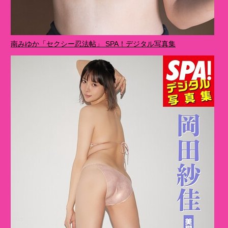
南みゆか「セクシー忍法帖」 SPA！デジタル写真集