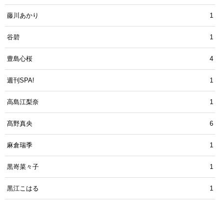
藤川あかり
1
谷碧
1
豊島心桜
4
週刊SPA!
1
高島江梨奈
1
髙野真央
6
麻倉瑞季
1
黒嵜菜々子
1
黒江こはる
1