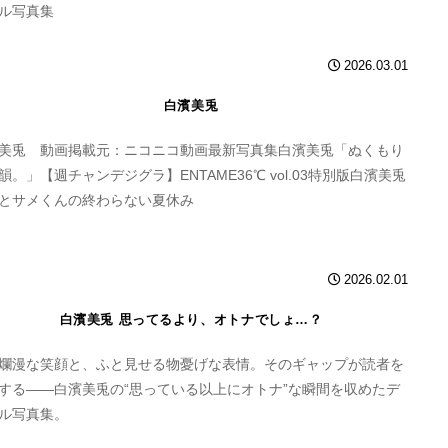
ル写真集
2026.03.01
白濱美兎
美兎 動画掲載元：ニコニコ動画最新写真集白濱美兎「ぬくもり
韻。」【週チャンデジグラ】ENTAME36℃ vol.03特別版白濱美兎
とサメくんの終わらない夏休み
2026.02.01
白濱美兎 思ってるより、オトナでしょ…？
爛漫な笑顔と、ふと見せる物憂げな表情。そのギャップが読者を
する――白濱美兎の“思っている以上にオトナ”な瞬間を収めたデ
ル写真集。