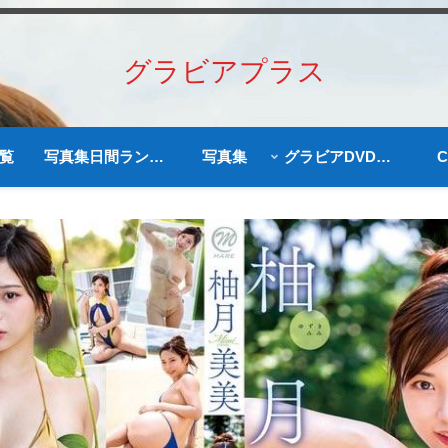
グラビアプラス
覧
写真集日間ランキング
写真集
グラビアDVD予約商品
C