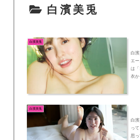
白濱美兎
白濱美兎
白濱
エー
は「
衣か
白濱美兎
白濱
って
思っ