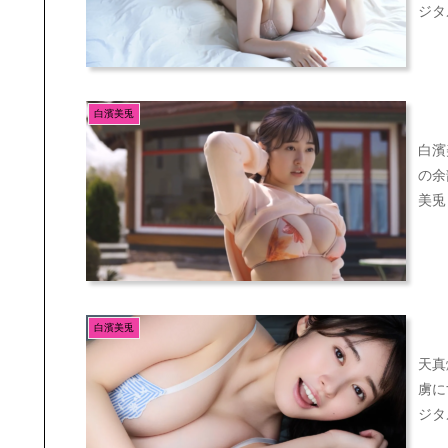
ジタ
白濱美兎
白濱
の余
美兎
白濱美兎
天真
虜に
ジタ