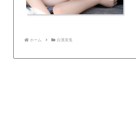
ホーム
白濱美兎