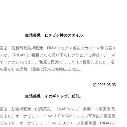
白濱美兎 ピチピチ神のスタイル
美兎 最新写真集掲載元：DMMブックス各誌でカバーを飾る若き
スが、FRIDAYで5度目となる撮り下ろしグラビアに挑戦！テーマ
オトナのしらはま」。和風古民家でしっとりと撮影しました。浴
ら覗かせる柔肌、湯船に浮かぶ究極BODYは...
2026.05.05
白濱美兎 そのギャップ、反則。
美兎 動画掲載元：白濱美兎 そのギャップ、反則。白濱美兎 思
るより、オトナでしょ…？ vol.1 FRIDAYデジタル写真集白濱美兎
てるより、オトナでしょ…？ vol.2 100ページ超豪華版 FRIDAYデ