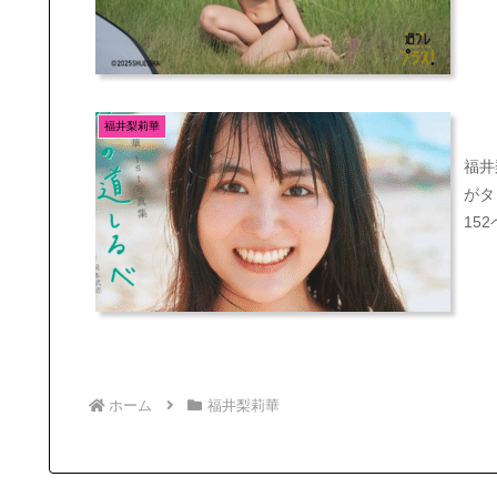
福井梨莉華
福井
がタ
15
ホーム
福井梨莉華