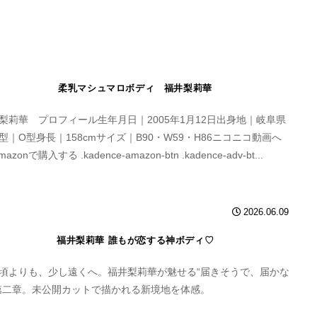
柔乳マシュマロボディ 福井梨莉華
梨莉華 プロフィール生年月日｜2005年1月12日出身地｜岐阜県
型｜O型身長｜158cmサイズ｜B90・W59・H86ニコニコ動画へ
Amazonで購入する .kadence-amazon-btn .kadence-adv-bt...
2026.06.09
福井梨莉華 誰もが恋する神ボディ♡
頃よりも、少し遠くへ。福井梨莉華が魅せる“届きそうで、届かな
第二章。未公開カットで描かれる新境地を体感。