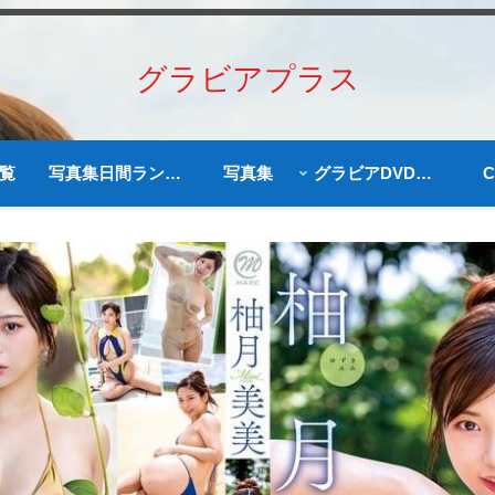
グラビアプラス
覧
写真集日間ランキング
写真集
グラビアDVD予約商品
C