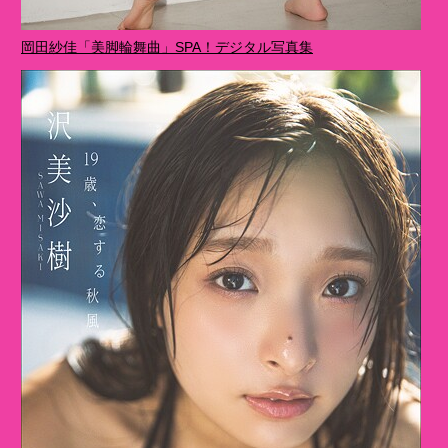
岡田紗佳「美脚輪舞曲」SPA！デジタル写真集