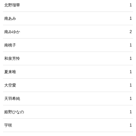
北野瑠華
1
南あみ
1
南みゆか
2
南桃子
1
和泉芳怜
1
夏来唯
1
大空愛
1
天羽希純
1
姫野ひなの
1
宇咲
1