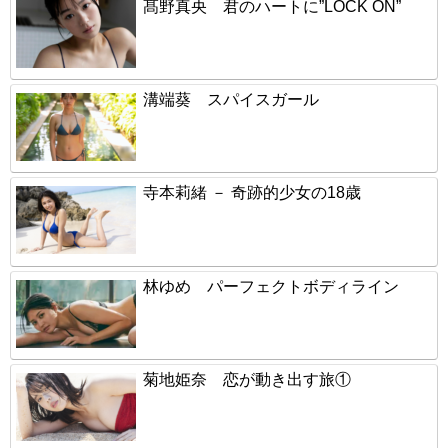
髙野真央 君のハートに”LOCK ON”
溝端葵 スパイスガール
寺本莉緒 － 奇跡的少女の18歳
林ゆめ パーフェクトボディライン
菊地姫奈 恋が動き出す旅①