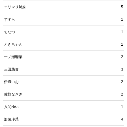
エリマリ姉妹
5
すずら
1
ちなつ
1
ときちゃん
1
一ノ瀬瑠菜
2
三田悠貴
3
伊織いお
2
佐野なぎさ
2
入間ゆい
1
加藤玲菜
4