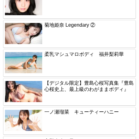
菊地姫奈 Legendary ②
柔乳マシュマロボディ 福井梨莉華
【デジタル限定】豊島心桜写真集『豊島
心桜史上、最上級のわがままボディ』
一ノ瀬瑠菜 キューティーハニー