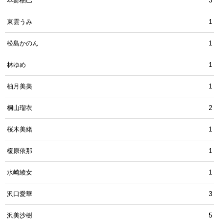
本郷柚巴
3
東雲うみ
1
松島かのん
1
林ゆめ
1
柚月美美
1
桐山瑠衣
2
桜木美緒
1
榎原依那
1
水崎綾女
1
沢口愛華
3
沢美沙樹
5