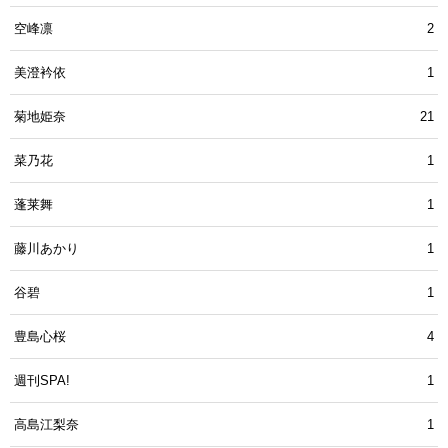
空峰凛
2
美澄衿依
1
菊地姫奈
21
菜乃花
1
蓬莱舞
1
藤川あかり
1
谷碧
1
豊島心桜
4
週刊SPA!
1
高島江梨奈
1