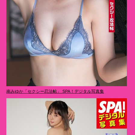
南みゆか「セクシー忍法帖」 SPA！デジタル写真集