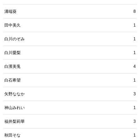
溝端葵
8
田中美久
1
白川のぞみ
1
白川愛梨
1
白濱美兎
4
白石希望
1
矢野ななか
3
神山みれい
1
福井梨莉華
3
秋田そな
1