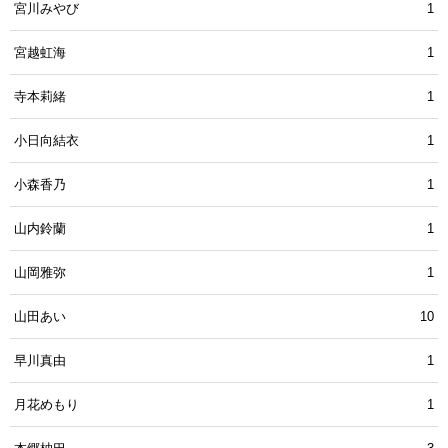
宮川みやび
1
宮越虹海
1
寺本莉緒
1
小日向結衣
1
小森香乃
1
山内鈴蘭
1
山岡雅弥
1
山田あい
10
早川真由
1
月花めもり
1