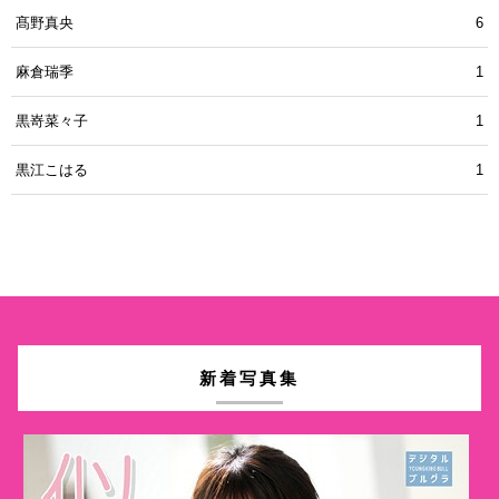
髙野真央
6
麻倉瑞季
1
黒嵜菜々子
1
黒江こはる
1
新着写真集